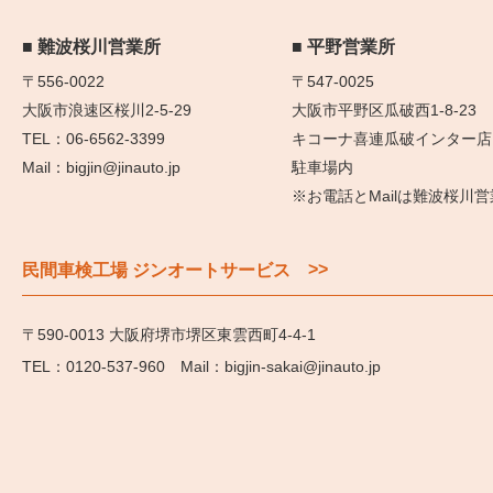
難波桜川営業所
平野営業所
〒556-0022
〒547-0025
大阪市浪速区桜川2-5-29
大阪市平野区瓜破西1-8-23
06-6562-3399
キコーナ喜連瓜破インター店
bigjin@jinauto.jp
駐車場内
※お電話とMailは難波桜川
>>
民間車検工場 ジンオートサービス
〒590-0013 大阪府堺市堺区東雲西町4-4-1
0120-537-960
bigjin-sakai@jinauto.jp