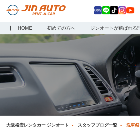
Uq
LIN
Tik
Inst
Yo
大阪で格安レンタカーな
HOME
初めての方へ
ジンオートが選ばれる
ey
E
Tok
agr
uT
らジンオートレンタカー
am
ub
e
大阪格安レンタカー ジンオート
スタッフブログ一覧
洗車祭