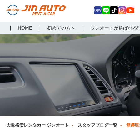
Uq
LIN
Tik
Inst
Yo
大阪で格安レンタカーな
HOME
初めての方へ
ジンオートが選ばれる
ey
E
Tok
agr
uT
らジンオートレンタカー
am
ub
e
大阪格安レンタカー ジンオート
スタッフブログ一覧
無趣味