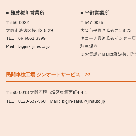
難波桜川営業所
平野営業所
〒556-0022
〒547-0025
大阪市浪速区桜川2-5-29
大阪市平野区瓜破西1-8-23
06-6562-3399
キコーナ喜連瓜破インター店
bigjin@jinauto.jp
駐車場内
※お電話とMailは難波桜川
>>
民間車検工場 ジンオートサービス
〒590-0013 大阪府堺市堺区東雲西町4-4-1
0120-537-960
bigjin-sakai@jinauto.jp