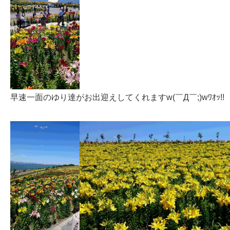
早速一面のゆり達がお出迎えしてくれますw(￣Д￣;)wﾜｵｯ!!