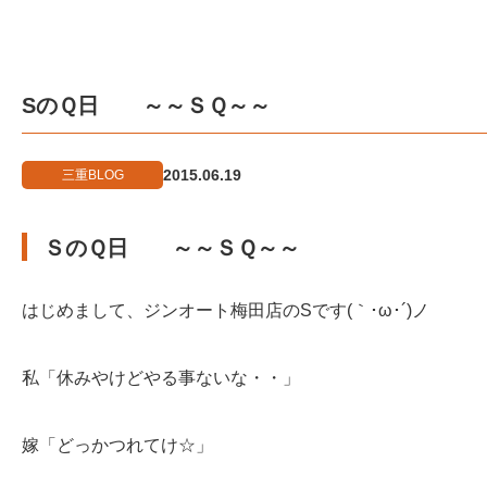
SのＱ日 ～～ＳＱ～～
2015.06.19
三重BLOG
ＳのＱ日 ～～ＳＱ～～
はじめまして、ジンオート梅田店のSです(｀･ω･´)ノ
私「休みやけどやる事ないな・・」
嫁「どっかつれてけ☆」