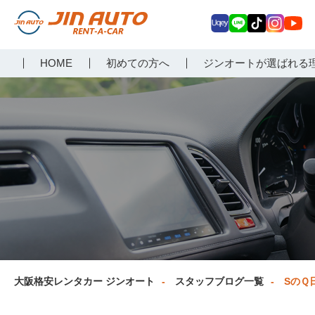
Uq
LIN
Tik
Inst
Yo
大阪で格安レンタカーな
HOME
初めての方へ
ジンオートが選ばれる
ey
E
Tok
agr
uT
らジンオートレンタカー
am
ub
e
大阪格安レンタカー ジンオート
スタッフブログ一覧
SのＱ