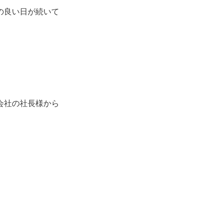
の良い日が続いて
会社の社長様から
。