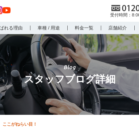
0120
8:
st
Yo
ばれる理由
車種 / 用途
料金一覧
店舗紹介
r
uT
m
ub
e
スタッフブログ詳細
ここがねらい目！