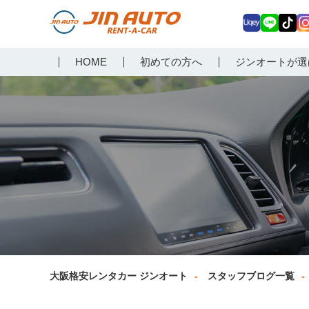
Uq
LIN
Tik
In
大阪で格安レンタカーな
HOME
初めての方へ
ジンオートが選
ey
E
Tok
ag
らジンオートレンタカー
a
大阪格安レンタカー ジンオート
スタッフブログ一覧