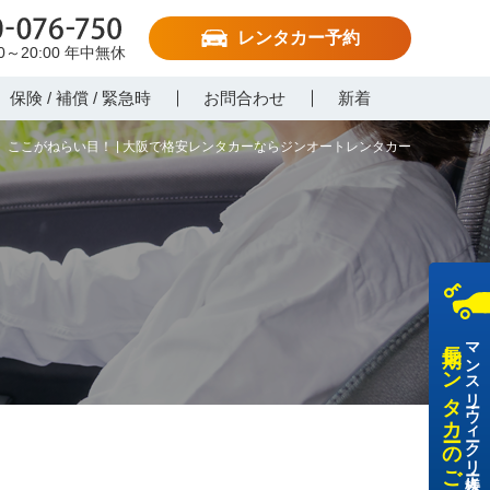
レンタカー予約
-076-750
00～20:00
年中無休
保険 / 補償 / 緊急時
お問合わせ
新着
ここがねらい目！ | 大阪で格安レンタカーならジンオートレンタカー
長期レンタカーのご利用
マンスリー・ウィークリー・法人様