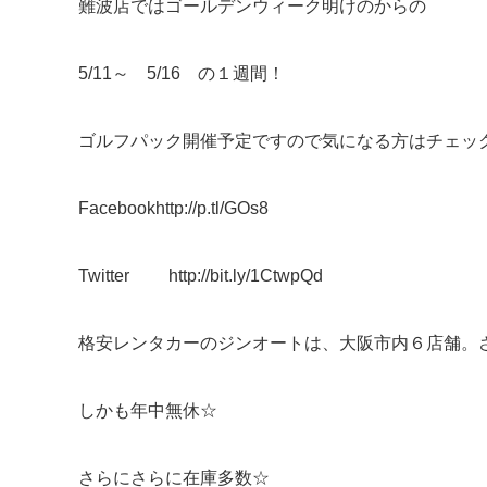
難波店ではゴールデンウィーク明けのからの
5/11～ 5/16 の１週間！
ゴルフパック開催予定ですので気になる方はチェッ
Facebookhttp://p.tl/GOs8
Twitter http://bit.ly/1CtwpQd
格安レンタカーのジンオートは、大阪市内６店舗。
しかも年中無休☆
さらにさらに在庫多数☆