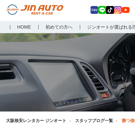
Uq
LIN
Tik
Inst
Yo
大阪で格安レンタカーな
HOME
初めての方へ
ジンオートが選ばれる
ey
E
Tok
agr
uT
らジンオートレンタカー
am
ub
e
大阪格安レンタカー ジンオート
スタッフブログ一覧
勝つ側