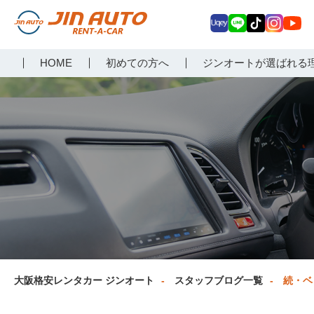
Uq
LIN
Tik
Inst
Yo
大阪で格安レンタカーな
HOME
初めての方へ
ジンオートが選ばれる
ey
E
Tok
agr
uT
らジンオートレンタカー
am
ub
e
大阪格安レンタカー ジンオート
スタッフブログ一覧
続・ベ