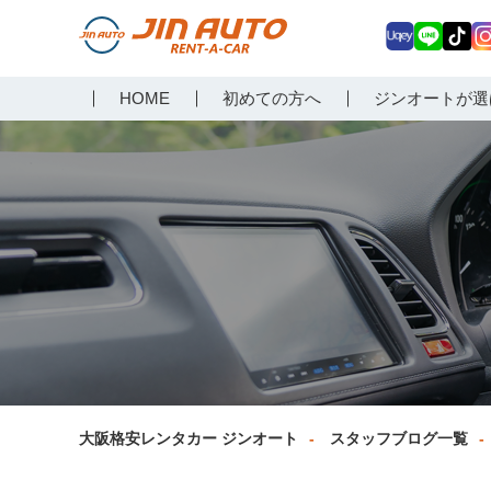
Uq
LIN
Tik
In
大阪で格安レンタカーな
HOME
初めての方へ
ジンオートが選
ey
E
Tok
ag
らジンオートレンタカー
a
大阪格安レンタカー ジンオート
スタッフブログ一覧