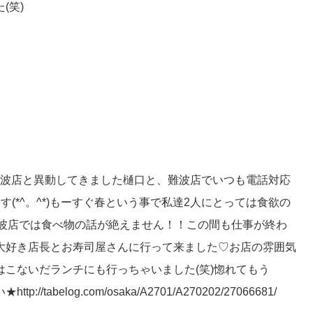
(笑)
難波店と異動してきました樋口と、難波店でいつも電話対応
(*^。^*)もーすぐ春という事で私達2人にとっては食欲の
難波店では食べ物の話が絶えません！！この間も仕事が終わ
大好き店長とお寿司屋さんに行って来ました♡お店の雰囲気
こないだランチにも行っちゃいました(笑)惚れてもう
elog.com/osaka/A2701/A270202/27066681/