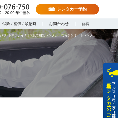
レンタカー予約
-076-750
00～20:00
年中無休
保険 / 補償 / 緊急時
お問合わせ
新着
らないトマラナイ！ | 大阪で格安レンタカーならジンオートレンタカー
長期レンタカーのご利用
マンスリー・ウィークリー・法人様