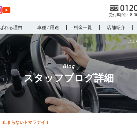
0120
8:
st
Yo
ばれる理由
車種 / 用途
料金一覧
店舗紹介
r
uT
m
ub
止ま
e
スタッフブログ詳細
止まらないトマラナイ！