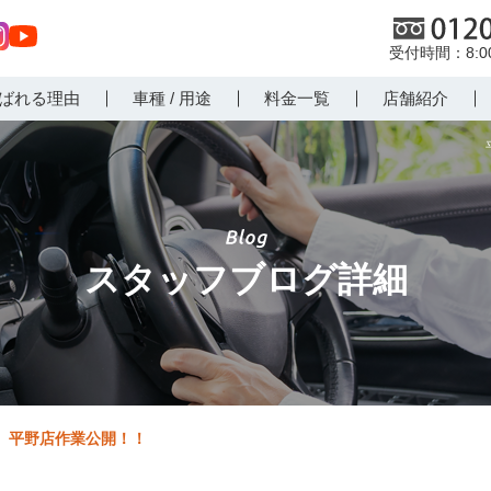
0120
8:
st
Yo
ばれる理由
車種 / 用途
料金一覧
店舗紹介
r
uT
m
ub
e
スタッフブログ詳細
平野店作業公開！！