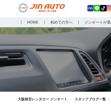
Uq
LIN
Tik
In
大阪で格安レンタカーな
HOME
初めての方へ
ジンオートが選
ey
E
Tok
ag
らジンオートレンタカー
a
大阪格安レンタカー ジンオート
スタッフブログ一覧