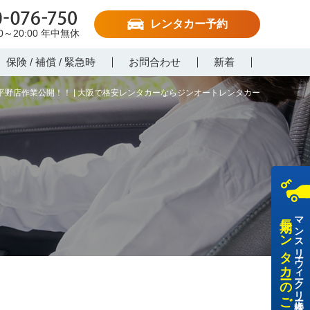
レンタカー予約
-076-750
00～20:00
年中無休
保険 / 補償 / 緊急時
お問合わせ
新着
平野店作業公開！！ | 大阪で格安レンタカーならジンオートレンタカー
長期レンタカーのご利用
マンスリー・ウィークリー・法人様