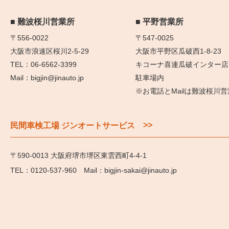
難波桜川営業所
平野営業所
〒556-0022
〒547-0025
大阪市浪速区桜川2-5-29
大阪市平野区瓜破西1-8-23
06-6562-3399
キコーナ喜連瓜破インター店
bigjin@jinauto.jp
駐車場内
※お電話とMailは難波桜川
>>
民間車検工場 ジンオートサービス
〒590-0013 大阪府堺市堺区東雲西町4-4-1
0120-537-960
bigjin-sakai@jinauto.jp