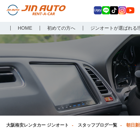
Uq
LIN
Tik
Inst
Yo
大阪で格安レンタカーな
HOME
初めての方へ
ジンオートが選ばれる
ey
E
Tok
agr
uT
らジンオートレンタカー
am
ub
e
大阪格安レンタカー ジンオート
スタッフブログ一覧
朝日新