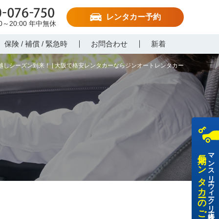
レンタカー予約
-076-750
00～20:00
年中無休
保険 / 補償 / 緊急時
お問合わせ
新着
越しシーズン到来！ | 大阪で格安レンタカーならジンオートレンタカー
長期レンタカーのご利用
マンスリー・ウィークリー・法人様