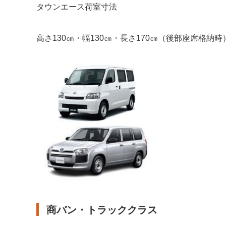
タウンエース荷室寸法
高さ130㎝・幅130㎝・長さ170㎝（後部座席格納時
商バン・トラッククラス