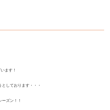
ざいます！
うとしております・・・
シーズン！！