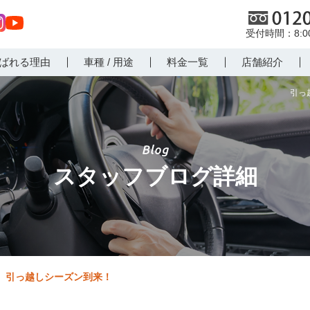
0120
8:
st
Yo
ばれる理由
車種 / 用途
料金一覧
店舗紹介
r
uT
m
ub
引っ
e
スタッフブログ詳細
引っ越しシーズン到来！