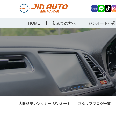
Uq
LIN
Tik
In
大阪で格安レンタカーな
HOME
初めての方へ
ジンオートが選
ey
E
Tok
ag
らジンオートレンタカー
a
大阪格安レンタカー ジンオート
スタッフブログ一覧