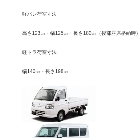
軽バン荷室寸法
高さ123㎝・幅125㎝・長さ180㎝（後部座席格納時
軽トラ荷室寸法
幅140㎝・長さ198㎝