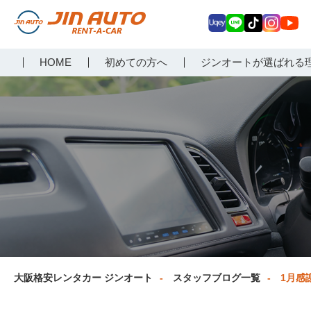
Uq
LIN
Tik
Inst
Yo
大阪で格安レンタカーな
HOME
初めての方へ
ジンオートが選ばれる
ey
E
Tok
agr
uT
らジンオートレンタカー
am
ub
e
大阪格安レンタカー ジンオート
スタッフブログ一覧
1月感