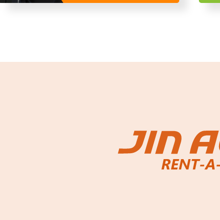
ー予約アプリ Uqer
近