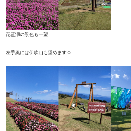
琵琶湖の景色も一望
左手奥には伊吹山も望めます☺️