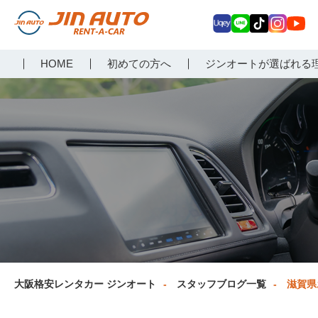
Uq
LIN
Tik
Inst
Yo
大阪で格安レンタカーな
HOME
初めての方へ
ジンオートが選ばれる
ey
E
Tok
agr
uT
らジンオートレンタカー
am
ub
e
大阪格安レンタカー ジンオート
スタッフブログ一覧
滋賀県