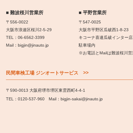
難波桜川営業所
平野営業所
〒556-0022
〒547-0025
大阪市浪速区桜川2-5-29
大阪市平野区瓜破西1-8-23
06-6562-3399
キコーナ喜連瓜破インター店
bigjin@jinauto.jp
駐車場内
※お電話とMailは難波桜川
>>
民間車検工場 ジンオートサービス
〒590-0013 大阪府堺市堺区東雲西町4-4-1
0120-537-960
bigjin-sakai@jinauto.jp