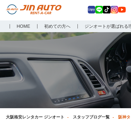
Uq
LIN
Tik
Inst
Yo
大阪で格安レンタカーな
HOME
初めての方へ
ジンオートが選ばれる
ey
E
Tok
agr
uT
らジンオートレンタカー
am
ub
e
大阪格安レンタカー ジンオート
スタッフブログ一覧
阪神タ