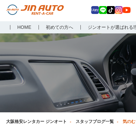
Uq
LIN
Tik
Inst
Yo
大阪で格安レンタカーな
HOME
初めての方へ
ジンオートが選ばれる
ey
E
Tok
agr
uT
らジンオートレンタカー
am
ub
e
大阪格安レンタカー ジンオート
スタッフブログ一覧
気のむ