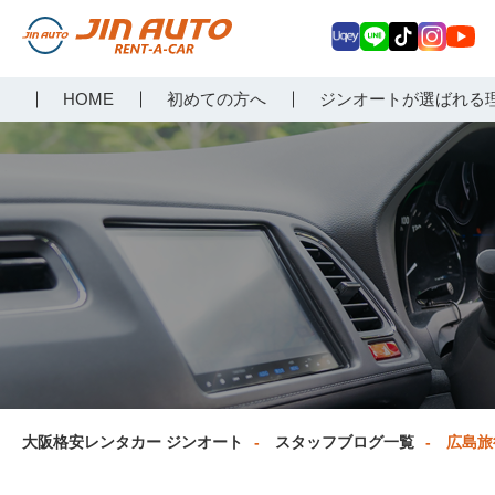
Uq
LIN
Tik
Inst
Yo
大阪で格安レンタカーな
HOME
初めての方へ
ジンオートが選ばれる
ey
E
Tok
agr
uT
らジンオートレンタカー
am
ub
e
大阪格安レンタカー ジンオート
スタッフブログ一覧
広島旅