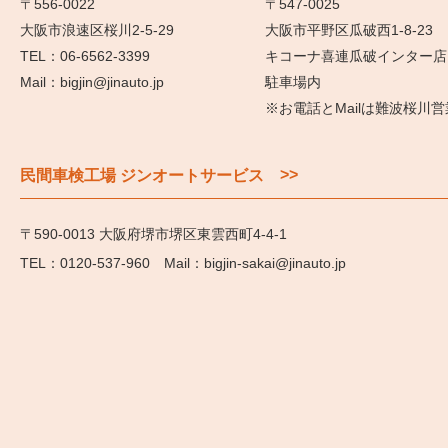
〒556-0022
〒547-0025
大阪市浪速区桜川2-5-29
大阪市平野区瓜破西1-8-23
06-6562-3399
キコーナ喜連瓜破インター店
bigjin@jinauto.jp
駐車場内
※お電話とMailは難波桜川
>>
民間車検工場 ジンオートサービス
〒590-0013 大阪府堺市堺区東雲西町4-4-1
0120-537-960
bigjin-sakai@jinauto.jp