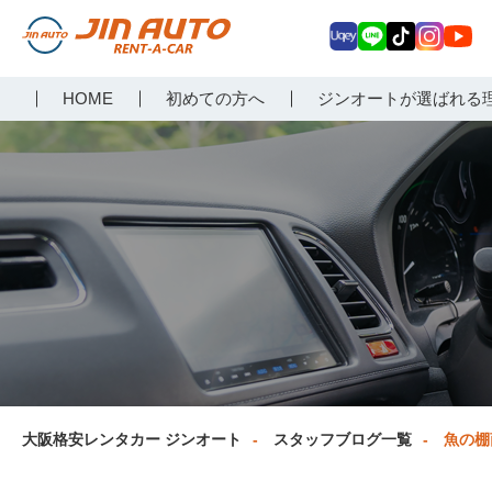
Uq
LIN
Tik
Inst
Yo
大阪で格安レンタカーな
HOME
初めての方へ
ジンオートが選ばれる
ey
E
Tok
agr
uT
らジンオートレンタカー
am
ub
e
大阪格安レンタカー ジンオート
スタッフブログ一覧
魚の棚