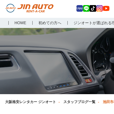
Uq
LIN
Tik
Inst
Yo
大阪で格安レンタカーな
HOME
初めての方へ
ジンオートが選ばれる
ey
E
Tok
agr
uT
らジンオートレンタカー
am
ub
e
大阪格安レンタカー ジンオート
スタッフブログ一覧
池田市