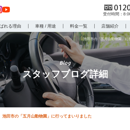
0120
8:
st
Yo
ばれる理由
車種 / 用途
料金一覧
店舗紹介
r
uT
m
ub
池田市の「五月山動物園」に行
e
スタッフブログ詳細
池田市の「五月山動物園」に行ってまいりました