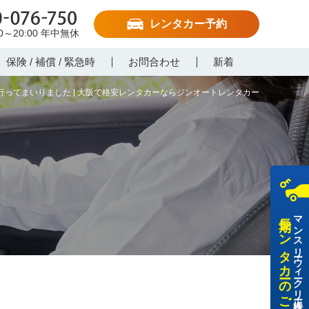
レンタカー予約
-076-750
00～20:00
年中無休
保険 / 補償 / 緊急時
お問合わせ
新着
ってまいりました | 大阪で格安レンタカーならジンオートレンタカー
長期レンタカーのご利用
マンスリー・ウィークリー・法人様