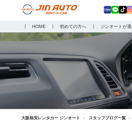
Uq
LIN
Tik
In
大阪で格安レンタカーな
HOME
初めての方へ
ジンオートが選
ey
E
Tok
ag
らジンオートレンタカー
a
大阪格安レンタカー ジンオート
スタッフブログ一覧