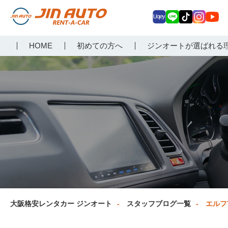
Uq
LIN
Tik
Inst
Yo
大阪で格安レンタカーな
HOME
初めての方へ
ジンオートが選ばれる
ey
E
Tok
agr
uT
らジンオートレンタカー
am
ub
e
大阪格安レンタカー ジンオート
スタッフブログ一覧
エルフ