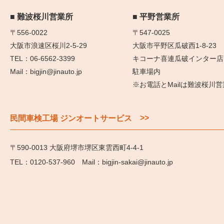
難波桜川営業所
平野営業所
〒556-0022
〒547-0025
大阪市浪速区桜川2-5-29
大阪市平野区瓜破西1-8-23
06-6562-3399
キコーナ喜連瓜破インター店
bigjin@jinauto.jp
駐車場内
※お電話とMailは難波桜川
>>
民間車検工場 ジンオートサービス
〒590-0013 大阪府堺市堺区東雲西町4-4-1
0120-537-960
bigjin-sakai@jinauto.jp