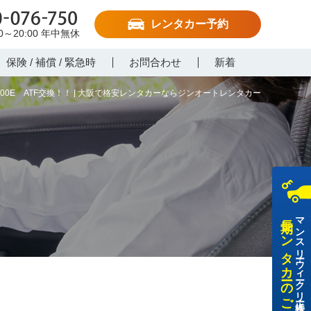
レンタカー予約
-076-750
00～20:00
年中無休
保険 / 補償 / 緊急時
お問合わせ
新着
500E ATF交換！！ | 大阪で格安レンタカーならジンオートレンタカー
長期レンタカーのご利用
マンスリー・ウィークリー・法人様