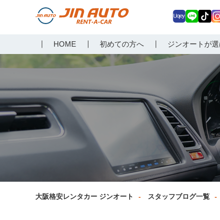
Uq
LIN
Tik
In
大阪で格安レンタカーな
HOME
初めての方へ
ジンオートが選
ey
E
Tok
ag
らジンオートレンタカー
a
大阪格安レンタカー ジンオート
スタッフブログ一覧