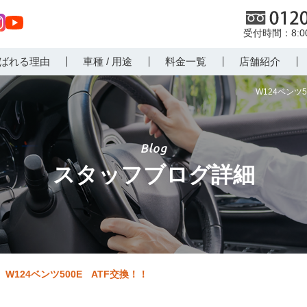
0120
8:
st
Yo
ばれる理由
車種 / 用途
料金一覧
店舗紹介
r
uT
m
ub
W124ベンツ
e
スタッフブログ詳細
W124ベンツ500E ATF交換！！