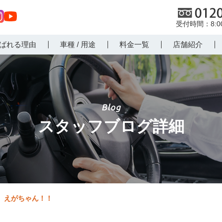
0120
8:
st
Yo
ばれる理由
車種 / 用途
料金一覧
店舗紹介
r
uT
m
ub
e
スタッフブログ詳細
えがちゃん！！