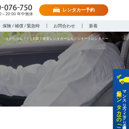
レンタカー予約
-076-750
00～20:00
年中無休
保険 / 補償 / 緊急時
お問合わせ
新着
えがちゃん！！ | 大阪で格安レンタカーならジンオートレンタカー
長期レンタカーのご利用
マンスリー・ウィークリー・法人様