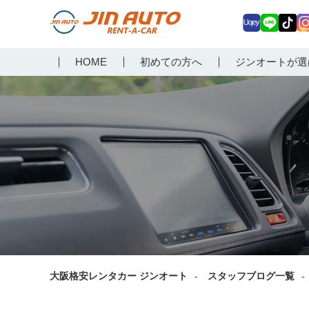
Uq
LIN
Tik
In
大阪で格安レンタカーな
HOME
初めての方へ
ジンオートが選
ey
E
Tok
ag
らジンオートレンタカー
a
大阪格安レンタカー ジンオート
スタッフブログ一覧