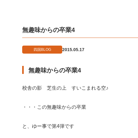
無趣味からの卒業4
2015.05.17
四国BLOG
無趣味からの卒業4
校舎の影 芝生の上 すいこまれる空♪
・・・この無趣味からの卒業
と、ゆー事で第4弾です