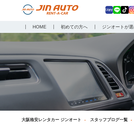
Uq
LIN
Tik
In
大阪で格安レンタカーな
HOME
初めての方へ
ジンオートが選
ey
E
Tok
ag
らジンオートレンタカー
a
大阪格安レンタカー ジンオート
スタッフブログ一覧