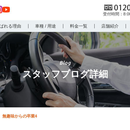
0120
8:
st
Yo
ばれる理由
車種 / 用途
料金一覧
店舗紹介
r
uT
m
ub
e
スタッフブログ詳細
無趣味からの卒業4