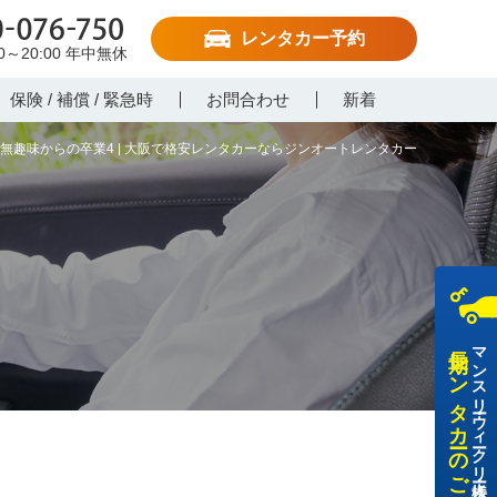
レンタカー予約
-076-750
00～20:00
年中無休
保険 / 補償 / 緊急時
お問合わせ
新着
無趣味からの卒業4 | 大阪で格安レンタカーならジンオートレンタカー
長期レンタカーのご利用
マンスリー・ウィークリー・法人様