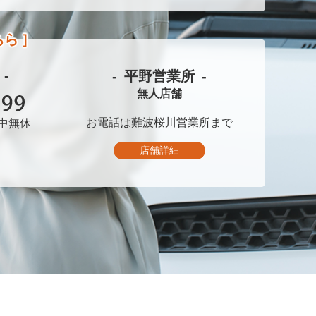
ちら
平野営業所
無人店舗
お電話は
難波桜川営業所まで
中無休
店舗詳細